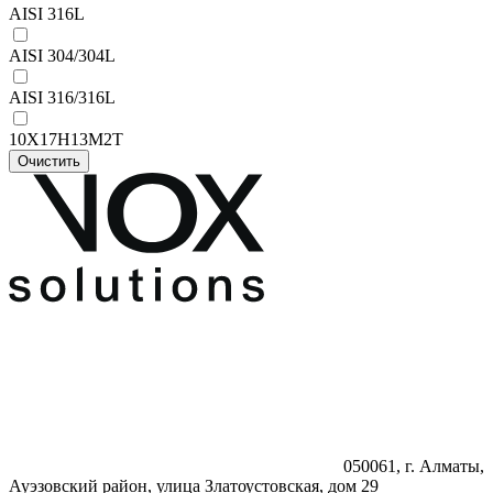
AISI 316L
AISI 304/304L
AISI 316/316L
10Х17Н13М2Т
Очистить
050061, г. Алматы,
Ауэзовский район, улица Златоустовская, дом 29