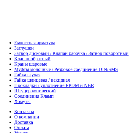
Емкостная арматура
Заглушки
Затвор дисковый / Клапан бабочка / Затвор поворотный
Клапан обратный
Краны шаровые
Муфты молочные / Резбовое соединение DIN/SMS
Гайка глухая
Гайка шлицевая / накидная
Прокладки / уплотнение EPDM и NBR
Штуцер конический
Соединения Кламп
Хомуты
Контакты
О компании
Доставка
Оплата
Услуги