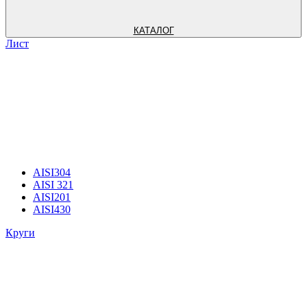
КАТАЛОГ
Лист
AISI304
AISI 321
AISI201
AISI430
Круги