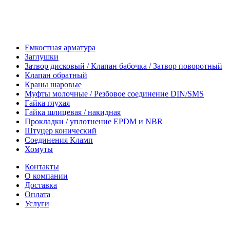
Емкостная арматура
Заглушки
Затвор дисковый / Клапан бабочка / Затвор поворотный
Клапан обратный
Краны шаровые
Муфты молочные / Резбовое соединение DIN/SMS
Гайка глухая
Гайка шлицевая / накидная
Прокладки / уплотнение EPDM и NBR
Штуцер конический
Соединения Кламп
Хомуты
Контакты
О компании
Доставка
Оплата
Услуги