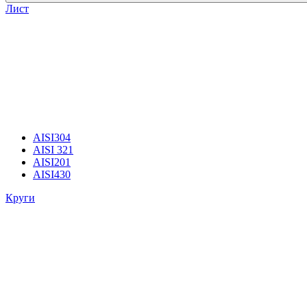
Лист
AISI304
AISI 321
AISI201
AISI430
Круги