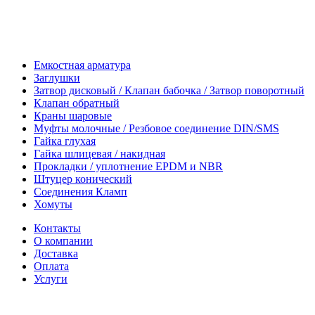
Емкостная арматура
Заглушки
Затвор дисковый / Клапан бабочка / Затвор поворотный
Клапан обратный
Краны шаровые
Муфты молочные / Резбовое соединение DIN/SMS
Гайка глухая
Гайка шлицевая / накидная
Прокладки / уплотнение EPDM и NBR
Штуцер конический
Соединения Кламп
Хомуты
Контакты
О компании
Доставка
Оплата
Услуги