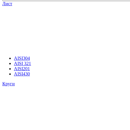
Лист
AISI304
AISI 321
AISI201
AISI430
Круги